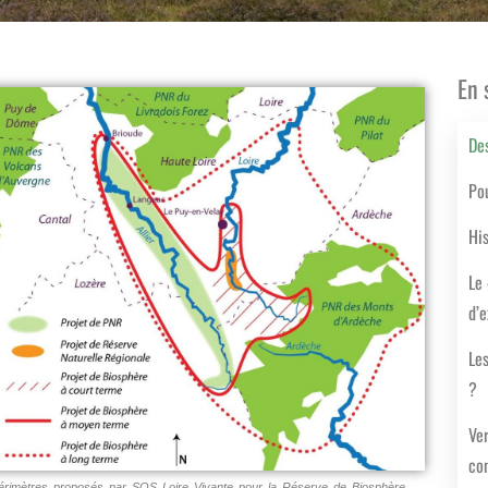
En 
Des
Po
Hi
Le 
d’
Le
?
Ver
con
érimètres proposés par SOS Loire Vivante pour la Réserve de Biosphère